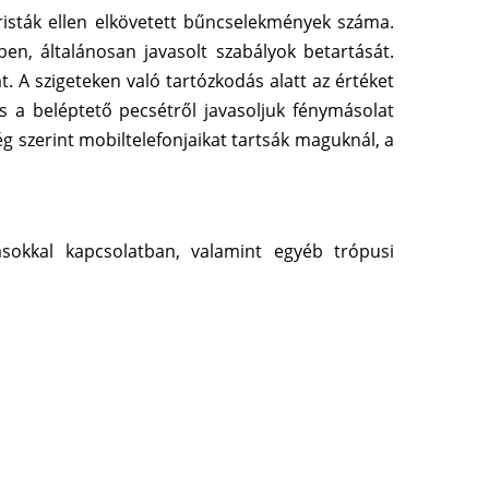
risták ellen elkövetett bűncselekmények száma.
ben, általánosan javasolt szabályok betartását.
t. A szigeteken való tartózkodás alatt az értéket
s a beléptető pecsétről javasoljuk fénymásolat
ég szerint mobiltelefonjaikat tartsák maguknál, a
sokkal kapcsolatban, valamint egyéb trópusi