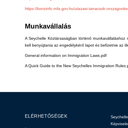
https://konzinfo.mfa.gov.hu/utazasi-tanacsok-orszagonke
Munkavállalás
A Seychelle Köztársaságban történő munkavállaláshoz m
kell benyújtania az engedélykérő lapot és befizetnie az il
General information on Immigration Laws.pdf
A Quick Guide to the New Seychelles Immigration Rules.
ELÉRHETŐSÉGEK
Seychelle
Képvisele