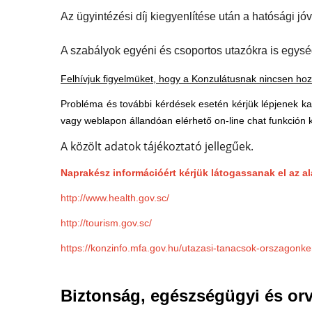
Az ügyintézési díj kiegyenlítése után a hatósági j
A szabályok egyéni és csoportos utazókra is egys
Felhívjuk figyelmüket, hogy a Konzulátusnak nincsen hozzá
Probléma és további kérdések esetén kérjük lépjenek k
vagy weblapon állandóan elérhető on-line chat funkción 
A közölt adatok tájékoztató jellegűek.
Naprakész információért kérjük látogassanak el az al
http://www.health.gov.sc/
http://tourism.gov.sc/
https://konzinfo.mfa.gov.hu/utazasi-tanacsok-orszagonke
Biztonság, egészségügyi és orv