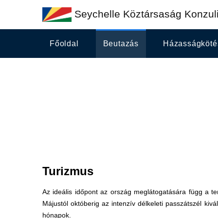
Seychelle Köztársaság Konzuli
Főoldal
Beutazás
Házasságköté
Turizmus
Az ideális időpont az ország meglátogatására függ a te
Májustól októberig az intenzív délkeleti passzátszél kiv
hónapok.