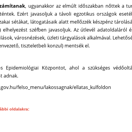
számítanak
, ugyanakkor az elmúlt időszakban nőttek a tu
téntek. Ezért javasoljuk a távoli egzotikus országok eseté
zakai sétákat, látogatásaik alatt mellőzzék készpénz tárolásá
elhelyezést széfben javasoljuk. Az útlevél adatoldaláról é
lások, városnézések, üzleti tárgyalások alkalmával. Lehetős
nvezető, tiszteletbeli konzul) mentsék el.
s Epidemiológiai Központot
, ahol a szükséges védőoltá
t adnak.
.gov.hu/felso_menu/lakossagnak/ellatas_kulfoldon
ábbi oldalakra: