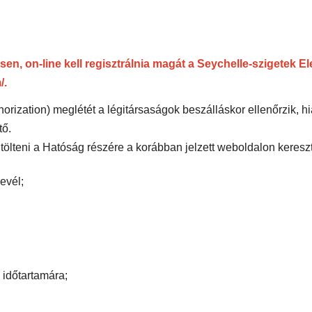
n, on-line kell regisztrálnia magát a Seychelle-szigetek 
/
.
orization) meglétét a légitársaságok beszálláskor ellenőrzik, h
tő.
ltölteni a Hatóság részére a korábban jelzett weboldalon kereszt
evél;
s időtartamára;