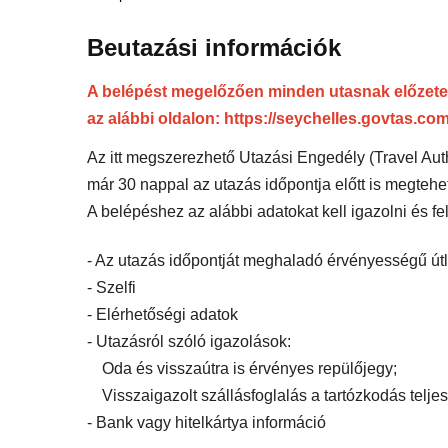
Beutazási információk
A belépést megelőzően minden utasnak előzetese
az alábbi oldalon:
https://seychelles.govtas.com
Az itt megszerezhető Utazási Engedély (Travel Auth
már 30 nappal az utazás időpontja előtt is megtehe
A belépéshez az alábbi adatokat kell igazolni és fe
- Az utazás időpontját meghaladó érvényességű útl
- Szelfi
- Elérhetőségi adatok
- Utazásról szóló igazolások:
Oda és visszaútra is érvényes repülőjegy;
Visszaigazolt szállásfoglalás a tartózkodás telje
- Bank vagy hitelkártya információ