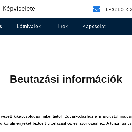
 Képviselete
LASZLO.KI
s
Látnivalók
Hírek
Kapcsolat
Beutazási információk
rvezett kikapcsolódás mikéntjétől. Búvárkodáshoz a márciustól májusi
áló körülményeket biztosít vitorlázáshoz és szörfözéshez. A turizmus c