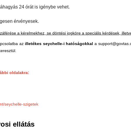
óváhagyás 24 órát is igénybe vehet.
égesen érvényesek.
férése a kérelmekhez, se döntési jogköre a speciális kérdések, illetve 
apcsolatba az
illetékes seychelle-i hatóságokkal
a
support@govtas
keresztül.
ábbi oldalakra:
nt/seychelle-szigetek
osi ellátás