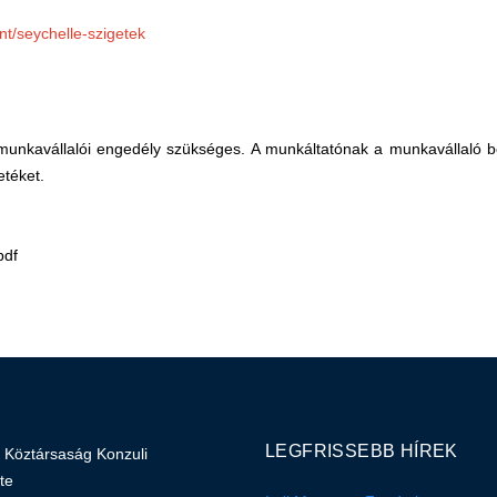
nt/seychelle-szigetek
unkavállalói engedély szükséges. A munkáltatónak a munkavállaló b
letéket.
pdf
LEGFRISSEBB HÍREK
 Köztársaság Konzuli
te