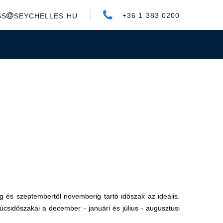
+36 1 383 0200
SS
SEYCHELLES.HU
g és szeptembertől novemberig tartó időszak az ideális.
súcsidőszakai a december - januári és július - augusztusi