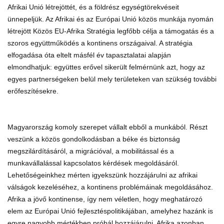
Afrikai Unió létrejöttét, és a földrész egységtörekvéseit
ünnepeljük. Az Afrikai és az Európai Unió közös munkája nyomán
létrejött Közös EU-Afrika Stratégia legfőbb célja a támogatás és a
szoros együttműködés a kontinens országaival. A stratégia
elfogadása óta eltelt másfél év tapasztalatai alapján
elmondhatjuk: együttes erővel sikerült felmérnünk azt, hogy az
egyes partnerségeken belül mely területeken van szükség további
erőfeszítésekre.
Magyarország komoly szerepet vállalt ebből a munkából. Részt
veszünk a közös gondolkodásban a béke és biztonság
megszilárdításáról, a migrációval, a mobilitással és a
munkavállalással kapcsolatos kérdések megoldásáról.
Lehetőségeinkhez mérten igyekszünk hozzájárulni az afrikai
válságok kezeléséhez, a kontinens problémáinak megoldásához.
Afrika a jövő kontinense, így nem véletlen, hogy meghatározó
elem az Európai Unió fejlesztéspolitikájában, amelyhez hazánk is
egyre nagyobb mértékben próbál hozzájárulni. Afrika azonban