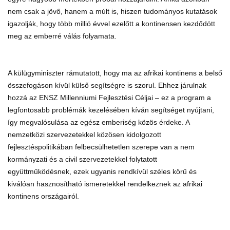
nem csak a jövő, hanem a múlt is, hiszen tudományos kutatások
igazolják, hogy több millió évvel ezelőtt a kontinensen kezdődött
meg az emberré válás folyamata.
A külügyminiszter rámutatott, hogy ma az afrikai kontinens a belső
összefogáson kívül külső segítségre is szorul. Ehhez járulnak
hozzá az ENSZ Millenniumi Fejlesztési Céljai – ez a program a
legfontosabb problémák kezelésében kíván segítséget nyújtani,
így megvalósulása az egész emberiség közös érdeke. A
nemzetközi szervezetekkel közösen kidolgozott
fejlesztéspolitikában felbecsülhetetlen szerepe van a nem
kormányzati és a civil szervezetekkel folytatott
együttműködésnek, ezek ugyanis rendkívül széles körű és
kiválóan hasznosítható ismeretekkel rendelkeznek az afrikai
kontinens országairól.