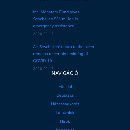
Int'l Monetary Fund gives
Seychelles $31 million in
emergency assistance
2020.09.17.
Air Seychelles' return to the skies
remains uncertain amid fog of
COVID-19
2020.09.17.
NAVIGÁCIÓ
Főoldal
Beutazás
Házasságkötés
Látnivalók
Hírek