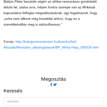
Balázs Péter beszéde végén az afrikai reneszánsz gondolatát
idézte fel, utalva arra, milyen fontos szerepe van az Afrikával
kapcsolatos felfogás megváltozásának; úgy fogalmazott, hogy
„soha nem álltunk még közelebb ahhoz, hogy ez a
szemléletváltás meg is valósulhasson.”
Forrás:
http://kulugyminiszterium.hu/kum/hu/bal/
Aktualis/Miniszteri_allasfoglalasok/BP_Afrika+Nap_090526.htm
Megosztás
Keresés